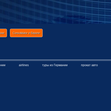
ионе
Consolidator в Европе
инии
airlines
туры из Германии
прокат авто