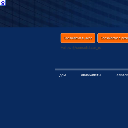
Consolidator в мире
Consolidator в рег
Follow @consolidator_ru
дом
авиaбилеты
авиaл