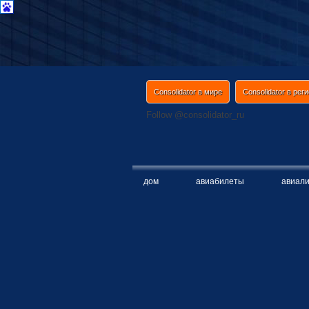
Consolidator в мире
Consolidator в рег
Follow @consolidator_ru
дом
авиaбилеты
авиaл