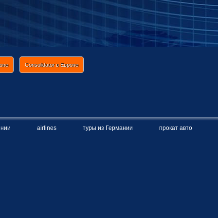
ионе
Consolidator в Европе
инии
airlines
туры из Германии
прокат авто