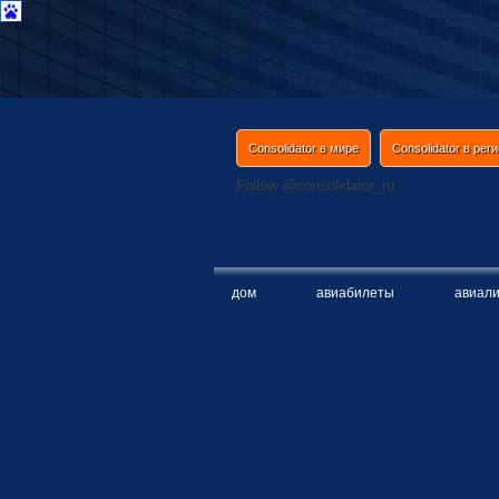
Consolidator в мире
Consolidator в рег
Follow @consolidator_ru
дом
авиaбилеты
авиaл