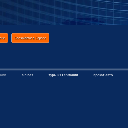
ионе
Consolidator в Европе
инии
airlines
туры из Германии
прокат авто